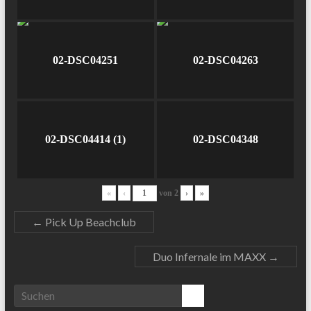
02-DSC04251
02-DSC04263
02-DSC04414 (1)
02-DSC04348
«
‹
von
2
›
»
←
Pick Up Beachclub
Duo Infernale im MAXX
→