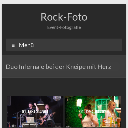
Zum
Inhalt
Rock-Foto
springen
Event-Fotografie
Menü
Duo Infernale bei der Kneipe mit Herz
01-DSC04501
01-DSC04707