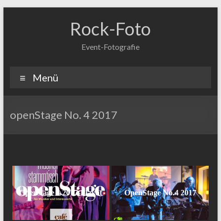
Zum
Inhalt
Rock-Foto
springen
Event-Fotografie
Menü
openStage No. 4 2017
Openstage 4 2017-Plakat
OpenStage No.4 2017