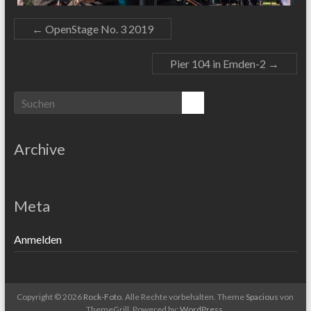
←
OpenStage No. 3 2019
Pier 104 in Emden-2
→
Archive
Meta
Anmelden
Copyright © 2026
Rock-Foto
. Alle Rechte vorbehalten. Theme
Spacious
von
ThemeGrill. Powered by:
WordPress
.