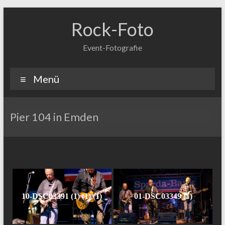
Zum
Inhalt
Rock-Foto
springen
Event-Fotografie
Menü
Pier 104 in Emden
10-DSC03391 (1) (1) (1)
01-DSC03349 (1)